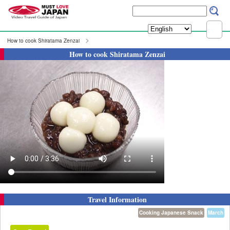
How to cook Shiratama Zenzai
How to cook Shiratama Zenzai
Travel Information
Cooking Japanese Snack
March