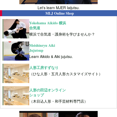
Let's learn MJER Iaijutsu.
MLJ Online Shop
Yokohama Aikido 横浜
合気道
横浜で合気道・護身術を学びませんか？
Meishinryu Aiki
Jujutsup
Learn Aikido & Aiki jujutsu.
人形工房すずなり
（ひな人形・五月人形カスタマイズサイト）
人形の田辺オンライン
ショップ
（木目込人形・和手芸材料専門店）