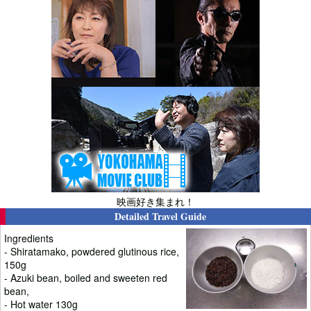
映画好き集まれ！
Detailed Travel Guide
Ingredients
- Shiratamako, powdered glutinous rice,
150g
- Azuki bean, boiled and sweeten red
bean,
- Hot water 130g