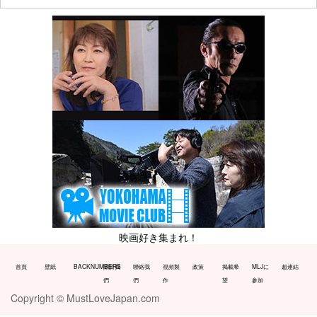
映画好き集まれ！
首頁
壁紙
BACKNUMBERS
關於我
聯絡我
視頻製
政策
掲載希
MLJに
超連結
們
們
作
望
参加
Copyright © MustLoveJapan.com