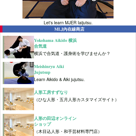
Let's learn MJER Iaijutsu.
MLJ內在線商店
Yokohama Aikido 横浜
合気道
横浜で合気道・護身術を学びませんか？
Meishinryu Aiki
Jujutsup
Learn Aikido & Aiki jujutsu.
人形工房すずなり
（ひな人形・五月人形カスタマイズサイト）
人形の田辺オンライン
ショップ
（木目込人形・和手芸材料専門店）