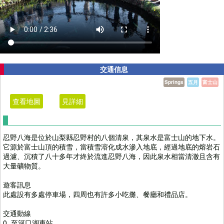
交通信息
Springs
五月
富士山
查看地圖
見詳細
忍野八海是位於山梨縣忍野村的八個清泉，其泉水是富士山的地下水。
它源於富士山頂的積雪，當積雪溶化成水滲入地底，經過地底的熔岩石
過濾、沉積了八十多年才終於流進忍野八海，因此泉水相當清澈且含有
大量礦物質。
遊客訊息
此處設有多處停車場，四周也有許多小吃攤、餐廳和禮品店。
交通動線
0. 至河口湖車站