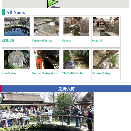
All Spots
忍野八海
Sanbuichi Spring
Oshozu
Sougisui
Oko Spring
Nonaka Spring Water
The Well of Kobo
Shimizu Spring
忍野八海