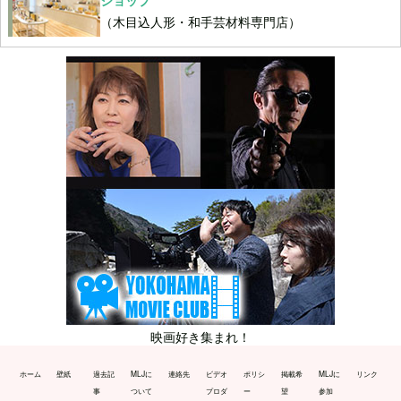
ショップ
（木目込人形・和手芸材料専門店）
映画好き集まれ！
ホーム
壁紙
過去記
MLJに
連絡先
ビデオ
ポリシ
掲載希
MLJに
リンク
事
ついて
プロダ
ー
望
参加