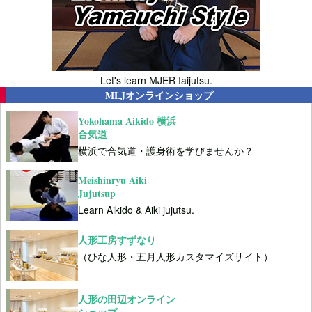
Let's learn MJER Iaijutsu.
MLJオンラインショップ
Yokohama Aikido 横浜
合気道
横浜で合気道・護身術を学びませんか？
Meishinryu Aiki
Jujutsup
Learn Aikido & Aiki jujutsu.
人形工房すずなり
（ひな人形・五月人形カスタマイズサイト）
人形の田辺オンライン