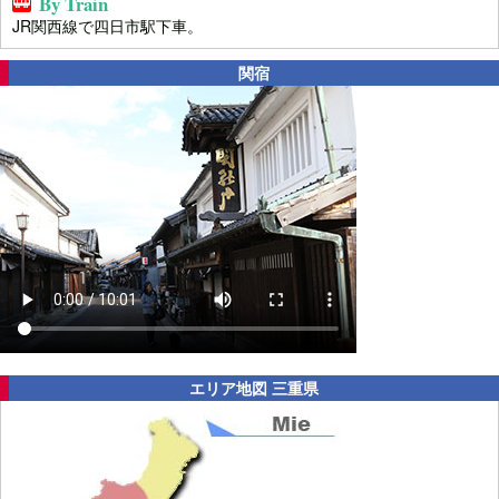
By Train
JR関西線で四日市駅下車。
関宿
エリア地図 三重県