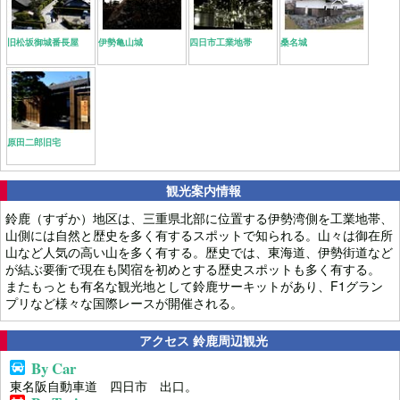
旧松坂御城番長屋
伊勢亀山城
四日市工業地帯
桑名城
原田二郎旧宅
観光案内情報
鈴鹿（すずか）地区は、三重県北部に位置する伊勢湾側を工業地帯、
山側には自然と歴史を多く有するスポットで知られる。山々は御在所
山など人気の高い山を多く有する。歴史では、東海道、伊勢街道など
が結ぶ要衝で現在も関宿を初めとする歴史スポットも多く有する。
またもっとも有名な観光地として鈴鹿サーキットがあり、F1グラン
プリなど様々な国際レースが開催される。
アクセス 鈴鹿周辺観光
By Car
東名阪自動車道 四日市 出口。