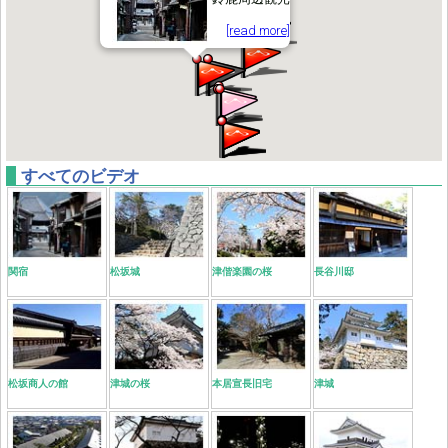
[read more]
すべてのビデオ
関宿
松坂城
津偕楽園の桜
長谷川邸
松坂商人の館
津城の桜
本居宣長旧宅
津城