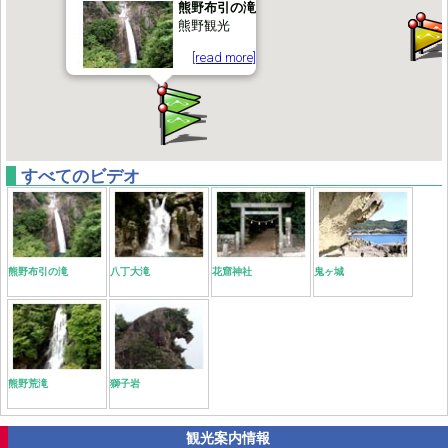
熊野布引の滝
熊野観光
[read more]
すべてのビデオ
熊野布引の滝
八丁大滝
花窟神社
鬼ヶ城
熊野荒滝
獅子岩
観光案内情報