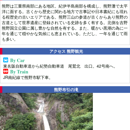
熊野は三重県南部にある地区。紀伊半島南部を構成し、熊野灘で太平
洋に面する。古くから歴史に関わる地方で古事記や日本書紀にも現れ
る程歴史の古いエリアである。熊野三山の参道が古くからあり熊野の
古道として世界遺産に登録されている史跡を多く有する。北側を吉野
熊野国立公園に属し豊かな自然を有する。また、暖かい黒潮の為に一
年を通じて穏やかな気候にも恵まれている。ただし、一年を通じて雨
も多い。
アクセス 熊野観光
By Car
東名阪自動車道から紀勢自動車道 尾鷲北 出口。42号南へ。
By Train
JR南紀線で熊野市駅下車。
熊野布引の滝