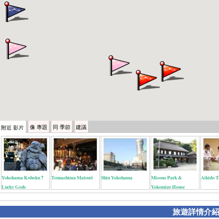
像
專題
同
季節
建議
附近
影片
Yokohama Kohoku 7
Tsunashima Matsuri
Shin Yokohama
Misono Park &
Aikido T
Lucky Gods
Yokomizo House
旅遊詳情介