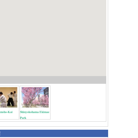
ensho-Kai
Shinyokohama Ekimae
Park
紹