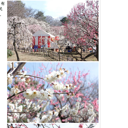
，有
民
，