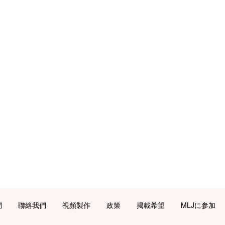
們
聯絡我們
視頻製作
政策
掲載希望
MLJに参加