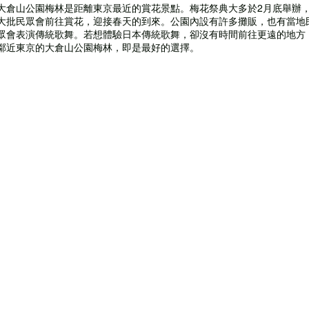
大倉山公園梅林是距離東京最近的賞花景點。梅花祭典大多於2月底舉辦
大批民眾會前往賞花，迎接春天的到來。公園內設有許多攤販，也有當地
眾會表演傳統歌舞。若想體驗日本傳統歌舞，卻沒有時間前往更遠的地方
鄰近東京的大倉山公園梅林，即是最好的選擇。