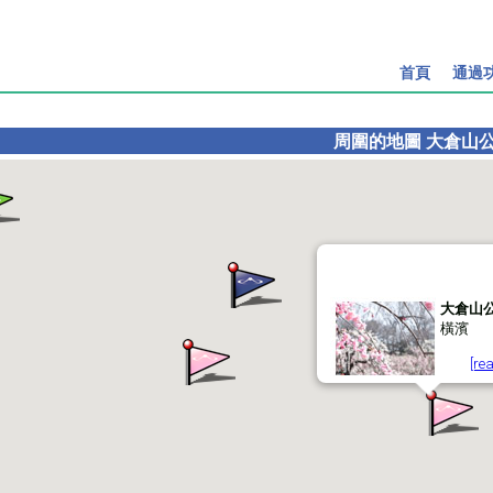
首頁
通過
周圍的地圖
大倉山
大倉山
橫濱
[re