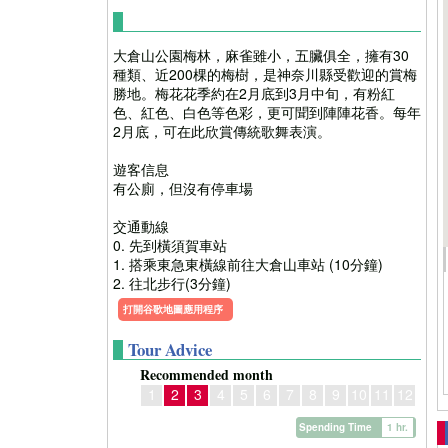
大倉山公園梅林，麻雀雖小，五臟俱全，擁有30
種類、近200棵的梅樹，是神奈川縣受歡迎的賞梅
勝地。梅花花季約在2月底到3月中旬，有粉紅
色、紅色、白色等色彩，更可聞到陣陣花香。每年
2月底，可在此欣賞傳統歌舞表演。
遊客信息
有公廁，但沒有停車場
交通動線
0. 先到橫須賀車站
1. 搭乘東急東橫線前往大倉山車站 (10分鐘)
2. 往北步行(3分鐘)
打開谷歌地圖應用程序
Tour Advice
Recommended month
1
2
3
4
5
6
7
8
9
10
11
12
Spending Time
1 hr.