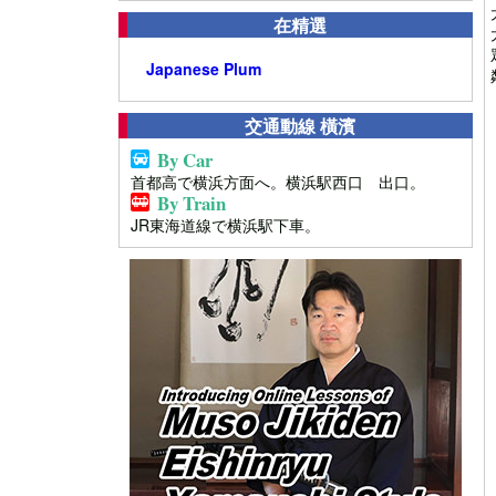
在精選
Japanese Plum
交通動線 橫濱
By Car
首都高で横浜方面へ。横浜駅西口 出口。
By Train
JR東海道線で横浜駅下車。