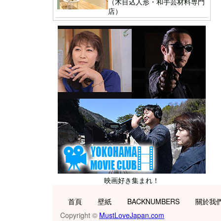
（木目込人形・和手芸材料専門
店）
映画好き集まれ！
首頁
壁紙
BACKNUMBERS
關於我
Copyright ©
MustLoveJapan.com