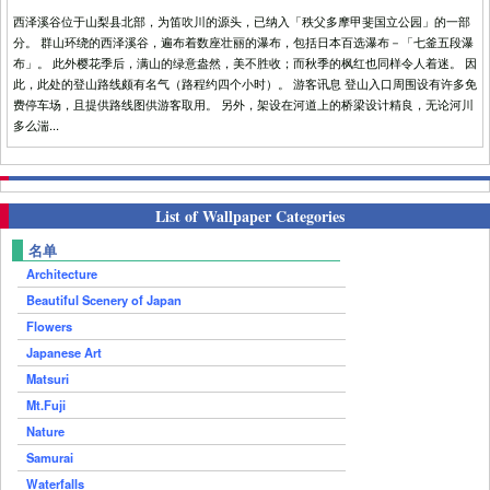
西泽溪谷位于山梨县北部，为笛吹川的源头，已纳入「秩父多摩甲斐国立公园」的一部
分。 群山环绕的西泽溪谷，遍布着数座壮丽的瀑布，包括日本百选瀑布－「七釜五段瀑
布」。 此外樱花季后，满山的绿意盎然，美不胜收；而秋季的枫红也同样令人着迷。 因
此，此处的登山路线颇有名气（路程约四个小时）。 游客讯息 登山入口周围设有许多免
费停车场，且提供路线图供游客取用。 另外，架设在河道上的桥梁设计精良，无论河川
多么湍...
List of Wallpaper Categories
名单
Architecture
Beautiful Scenery of Japan
Flowers
Japanese Art
Matsuri
Mt.Fuji
Nature
Samurai
Waterfalls