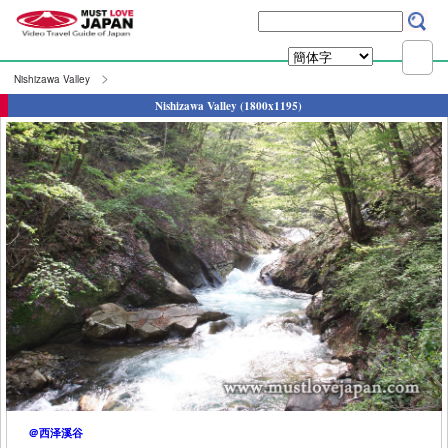
Nishizawa Valley
Nishizawa Valley (1800x1195)
＠西泽溪谷