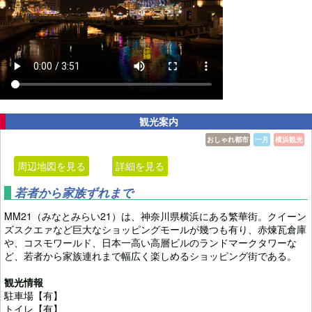
観光案内
おしゃれ都市
一月
横浜観光
周辺地図を見る
詳細を見る
若者から家族ずれまで
MM21（みなとみらい21）は、神奈川県横浜にある繁華街。クイーン
ズスクエァなど巨大なショッピングモールが幾つも有り、赤煉瓦倉庫
や、コスモワールド、日本一高い高層ビルのランドマークタワーな
ど、若者から家族連れまで幅広く楽しめるショッピング街である。
観光情報
駐車場【有】
トイレ【有】