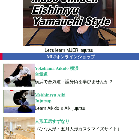
Let's learn MJER Iaijutsu.
MLJオンラインショップ
Yokohama Aikido 横浜
合気道
横浜で合気道・護身術を学びませんか？
Meishinryu Aiki
Jujutsup
Learn Aikido & Aiki jujutsu.
人形工房すずなり
（ひな人形・五月人形カスタマイズサイト）