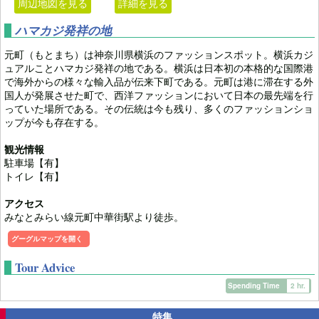
周辺地図を見る
詳細を見る
ハマカジ発祥の地
元町（もとまち）は神奈川県横浜のファッションスポット。横浜カジ
ュアルことハマカジ発祥の地である。横浜は日本初の本格的な国際港
で海外からの様々な輸入品が伝来下町である。元町は港に滞在する外
国人が発展させた町で、西洋ファッションにおいて日本の最先端を行
っていた場所である。その伝統は今も残り、多くのファッションショ
ップが今も存在する。
観光情報
駐車場【有】
トイレ【有】
アクセス
みなとみらい線元町中華街駅より徒歩。
グーグルマップを開く
Tour Advice
Spending Time
2 hr.
特集