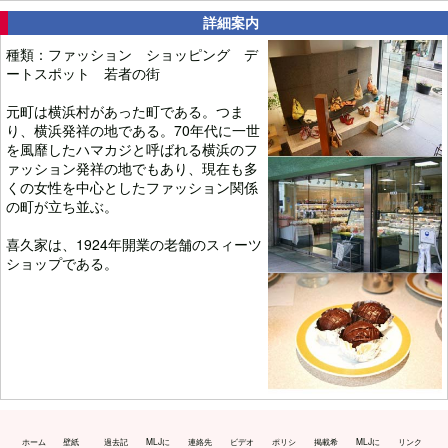
詳細案内
種類：ファッション ショッピング デ
ートスポット 若者の街
元町は横浜村があった町である。つま
り、横浜発祥の地である。70年代に一世
を風靡したハマカジと呼ばれる横浜のフ
ァッション発祥の地でもあり、現在も多
くの女性を中心としたファッション関係
の町が立ち並ぶ。
喜久家は、1924年開業の老舗のスィーツ
ショップである。
ホーム
壁紙
過去記
MLJに
連絡先
ビデオ
ポリシ
掲載希
MLJに
リンク