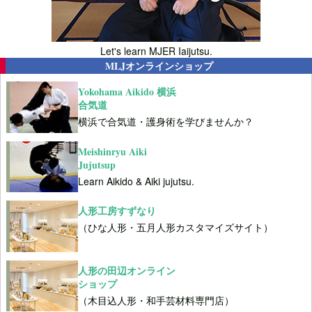
Let's learn MJER Iaijutsu.
MLJオンラインショップ
Yokohama Aikido 横浜
合気道
横浜で合気道・護身術を学びませんか？
Meishinryu Aiki
Jujutsup
Learn Aikido & Aiki jujutsu.
人形工房すずなり
（ひな人形・五月人形カスタマイズサイト）
人形の田辺オンライン
ショップ
（木目込人形・和手芸材料専門店）