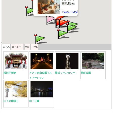
横浜観光
[read more]
カテゴリー
季節
一押し
近くの
横浜中華街
アメリカ山公園イル
横浜マリンタワー
元町公園
ミネーション
山下公園通り
山下公園