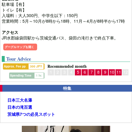
駐車場【有】
トイレ【有】
入場料：大人300円、中学生以下：150円
営業時間：5月～10月が8時から18時、11月～4月が8時半から17時
アクセス
JR水郡線袋田駅から茨城交通バス、袋田の滝行きで終点下車。
グーグルマップを開く
Tour Advice
Recommended month
Approx. Fee pp
300 JPY
1
2
3
4
5
6
7
8
9
10
11
12
Spending Time
1 hr.
特集
日本三大名瀑
日本の滝百選
茨城県7つの必見スポット