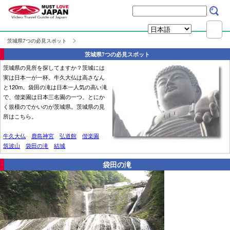
茨城県7つの必見スポット
茨城県7つの必見スポット
茨城県の見所を探してますか？茨城には
実は日本一が一杯。牛久大仏は高さなん
と120m。袋田の滝は日本一人気の高い滝
で、偕楽園は日本三名園の一つ。とにか
く規模のでかいのが茨城県。茨城県の見
所はこちら。
牛久大仏
鹿島神宮
弘道館
偕楽園
筑波山
袋田の滝
結城
袋田の滝