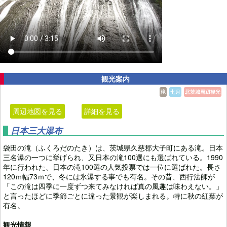
観光案内
滝
七月
北茨城周辺観光
周辺地図を見る
詳細を見る
日本三大瀑布
袋田の滝（ふくろだのたき）は、茨城県久慈郡大子町にある滝。日本
三名瀑の一つに挙げられ、又日本の滝100選にも選ばれている。1990
年に行われた、日本の滝100選の人気投票では一位に選ばれた。長さ
120ｍ幅73ｍで、冬には氷瀑する事でも有名。その昔、西行法師が
「この滝は四季に一度ずつ来てみなければ真の風趣は味わえない。」
と言ったほどに季節ごとに違った景観が楽しまれる。特に秋の紅葉が
有名。
観光情報