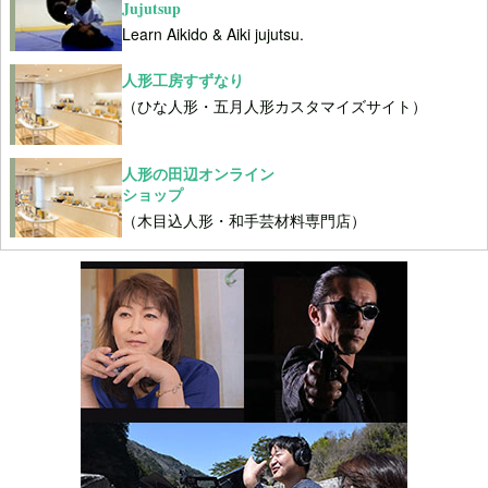
Jujutsup
Learn Aikido & Aiki jujutsu.
人形工房すずなり
（ひな人形・五月人形カスタマイズサイト）
人形の田辺オンライン
ショップ
（木目込人形・和手芸材料専門店）