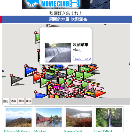
映画好き集まれ！
周圍的地圖
吹割瀑布
吹割瀑布
Akagi
[read more]
專題
季節
建議
附近
Hiking at Mt.Akagi's
Mt. Akagi
Konuma Pond
Urami Falls of