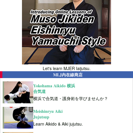
Let's learn MJER Iaijutsu.
MLJ內在線商店
Yokohama Aikido 横浜
合気道
横浜で合気道・護身術を学びませんか？
Meishinryu Aiki
Jujutsup
Learn Aikido & Aiki jujutsu.