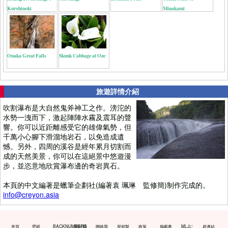
Kurohinoki
Minakami
Onaka Great Falls
Skunk Cabbage at Oze
旅遊詳情介紹
吹割瀑布是大自然鬼斧神工之作。滂沱的
水勢一洩而下，激起陣陣水霧及震耳的聲
響。你可以近距離感受它的雄偉氣勢，但
千萬小心腳下滑溜地岩石，以免造成遺
憾。另外，四周的溪谷是經年累月切割而
成的天然美景，你可以在這絕景中悠遊漫
步，並恣意地欣賞瀑布邊的奇岩異石。
本頁的中文編著是蠟筆企劃社(編著袁 珮琳 監修簡)制作完成的。
info@creyon.asia
首頁
壁紙
BACKNUMBERS
關於我
聯絡我
視頻製
政策
掲載希
MLJに
超連結