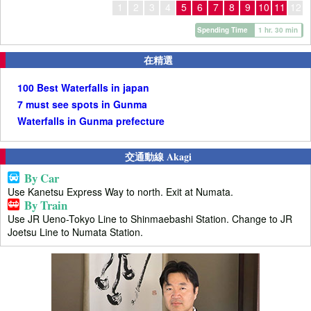
1
2
3
4
5
6
7
8
9
10
11
12
Spending Time
1 hr. 30 min
在精選
100 Best Waterfalls in japan
7 must see spots in Gunma
Waterfalls in Gunma prefecture
交通動線 Akagi
By Car
Use Kanetsu Express Way to north. Exit at Numata.
By Train
Use JR Ueno-Tokyo Line to Shinmaebashi Station. Change to JR
Joetsu Line to Numata Station.