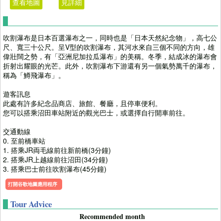
查看地圖
見詳細
吹割瀑布是日本百選瀑布之一，同時也是「日本天然紀念物」，高七公
尺、寬三十公尺。呈V型的吹割瀑布，其河水來自三個不同的方向，雄
偉壯闊之勢，有「亞洲尼加拉瓜瀑布」的美稱。冬季，結成冰的瀑布會
折射出耀眼的光芒。此外，吹割瀑布下游還有另一個氣勢萬千的瀑布，
稱為「鱒飛瀑布」。
遊客訊息
此處有許多紀念品商店、旅館、餐廳，且停車便利。
您可以搭乘沼田車站附近的觀光巴士，或選擇自行開車前往。
交通動線
0. 至前橋車站
1. 搭乘JR両毛線前往新前橋(3分鐘)
2. 搭乘JR上越線前往沼田(34分鐘)
3. 搭乘巴士前往吹割瀑布(45分鐘)
打開谷歌地圖應用程序
Tour Advice
Recommended month