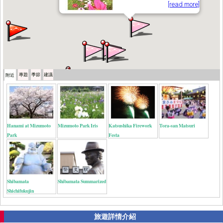
[read more]
專題
季節
建議
附近
Hanami at Mizumoto
Mizumoto Park Iris
Katsushika Firework
Tora-san Matsuri
Park
Festa
Shibamata
Shibamata Summarized
Shichifukujin
旅遊詳情介紹