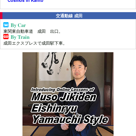
Cosmos in Kanto
交通動線 成田
By Car
東関東自動車道 成田 出口。
By Train
成田エクスプレスで成田駅下車。