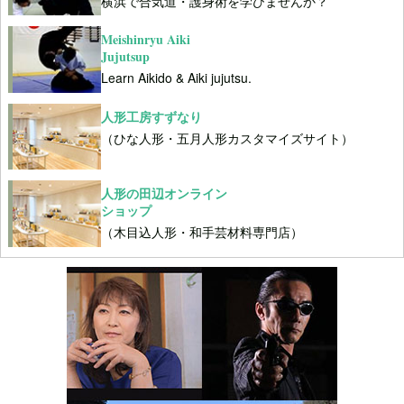
横浜で合気道・護身術を学びませんか？
Meishinryu Aiki
Jujutsup
Learn Aikido & Aiki jujutsu.
人形工房すずなり
（ひな人形・五月人形カスタマイズサイト）
人形の田辺オンライン
ショップ
（木目込人形・和手芸材料専門店）