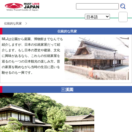
伝統的な民家
伝統的な民家
MLJは公園から庭園、博物館までなんでも
紹介しますが、日本の伝統家屋だって紹
介します。もし日本の歴史や建築、文化
に興味があるなら、これらの伝統家屋を
巡るのも一つの日本観光の楽しみ方。昔
の家屋を眺めながら当時の生活に思いを
馳せるのも一興です。
三溪園