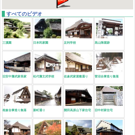
すべてのビデオ
三溪園
日本民家園
足利学校
高山陣屋跡
旧安中藩武家長家
松代藩文武学校
佐倉武家屋敷通り
菅沼合掌造り集落
相倉合掌造り集落
新町通り
開田高原山下家住宅
旧中村家住宅