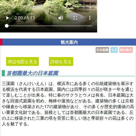
観光案内
日本庭園
七月
横浜観光
周辺地図を見る
詳細を見る
首都圏最大の日本庭園
三溪園（さんけいえん）は、横浜市にある多くの伝統建築物を展示す
る横浜を代表する日本庭園。園内には四季折々の花が咲き一年を通じ
て楽しむことが出来る。特に春のサクラとウメは有名。日本庭園は大
きな回遊式庭園を初め、梅林や蓮池などがある。建築物の多くは京都
や鎌倉から移築された17の建築物があり、その多くが歴史的価値の高
い重要文化財である。規模としては首都圏最大の日本庭園である。丘
の上に移築された三重の塔を背景に美しい池と季節折々の花は多くの
人を魅了する。