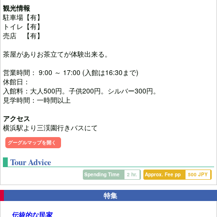
観光情報
駐車場【有】
トイレ【有】
売店 【有】
茶屋がありお茶立てが体験出来る。
営業時間： 9:00 ～ 17:00 (入館は16:30まで)
休館日：
入館料：大人500円。子供200円。シルバー300円。
見学時間：一時間以上
アクセス
横浜駅より三渓園行きバスにて
グーグルマップを開く
Tour Advice
Spending Time
2 hr.
Approx. Fee pp
500 JPY
特集
伝統的な民家