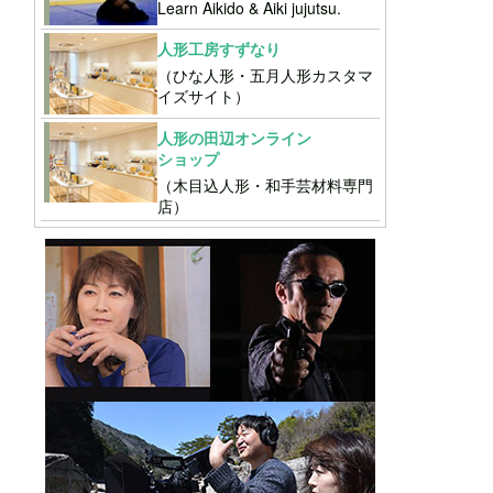
Learn Aikido & Aiki jujutsu.
人形工房すずなり
（ひな人形・五月人形カスタマ
イズサイト）
人形の田辺オンライン
ショップ
（木目込人形・和手芸材料専門
店）