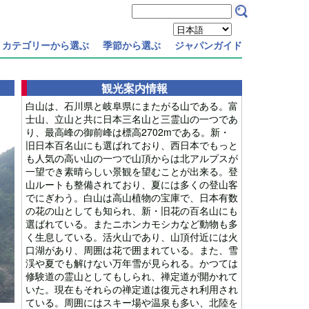
カテゴリーから選ぶ
季節から選ぶ
ジャパンガイド
観光案内情報
白山は、石川県と岐阜県にまたがる山である。富
士山、立山と共に日本三名山と三霊山の一つであ
り、最高峰の御前峰は標高2702mである。新・
旧日本百名山にも選ばれており、西日本でもっと
も人気の高い山の一つで山頂からは北アルプスが
一望でき素晴らしい景観を望むことが出来る。登
山ルートも整備されており、夏には多くの登山客
でにぎわう。白山は高山植物の宝庫で、日本有数
の花の山としても知られ、新・旧花の百名山にも
選ばれている。またニホンカモシカなど動物も多
く生息している。活火山であり、山頂付近には火
口湖があり、周囲は花で囲まれている。また、雪
渓や夏でも解けない万年雪が見られる。かつては
修験道の霊山としてもしられ、禅定道が開かれて
いた。現在もそれらの禅定道は復元され利用され
ている。周囲にはスキー場や温泉も多い、北陸を