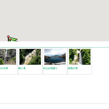
べの大滝
姥ヶ滝
白山お池巡り
岩底の滝