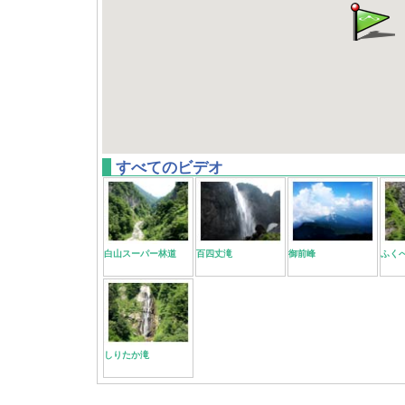
すべてのビデオ
白山スーパー林道
百四丈滝
御前峰
ふく
しりたか滝