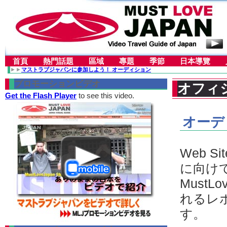
首頁
熱門話題
區域
專題
季節
日本導覽
►►
マストラブジャパンに参加しよう！ オーディション
プロモーションビデオ
オフィ
Get the Flash Player
to see this video.
オーデ
Web 
に向け
Must
れるレ
す。