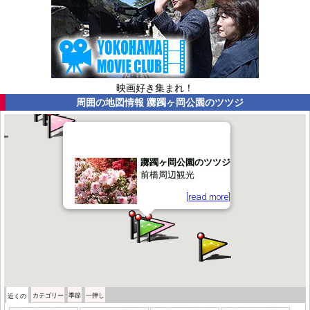
映画好き集まれ！
周囲の地図情報
躑躅ヶ岡公園のツツジ
躑躅ヶ岡公園のツツジ
前橋周辺観光
[read more]
カテゴリー
季節
一押し
近くの