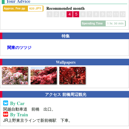
Tour Advice
Recommended month
Approx. Fee pp
620 JPY
1
2
3
4
5
6
7
8
9
10
11
12
Spending Time
1 hr. 30 min
特集
関東のツツジ
Wallpapers
アクセス 前橋周辺観光
By Car
関越自動車道 前橋 出口。
By Train
JR上野東京ラインで新前橋駅 下車。