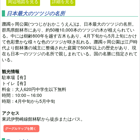
周辺地図を見る
詳細を見る
日本最大のツツジの名所
躑躅ヶ岡公園(つつじがおかこうえん)は、日本最大のツツジの名所。
群馬県館林市にあり、約50種10,000本のツツジの木が植えられてい
る。中には樹齢800年を越す古木もあり、4月下旬から5月上旬にかけ
て色彩豊かな様々な色のツツジが咲き乱れる。躑躅ヶ岡公園は江戸時
代より館林藩の城主に整備された庭園で500年以上の歴史があり、現
在も日本一のツツジの名所で親しまれている。国の名勝に指定されて
いる。
観光情報
駐車場【有】
トイレ【有】
料金：大人620円中学生以下無料
時間：10:00～16:00
時期：4月中旬から5月中旬
アクセス
東武伊勢崎線館林駅から徒歩またはバス。
グーグルマップを開く