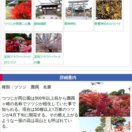
つつじが岡第二公園
館林城跡
雷神神社
雷電神社のロウバイ
足利フラワーパーク
足利フラワーパーク
のツツジ
の藤
詳細案内
種類：ツツジ 躑躅 名勝
つつじが岡公園は500年以上前から躑躅
ヶ崎の名称でツツジが植生していた事で
知られる。現在は50種以上1万株のツツ
ジが4月下旬に開花する。その燃え上がる
ような一面の花は花山とも呼ばれてい
る。