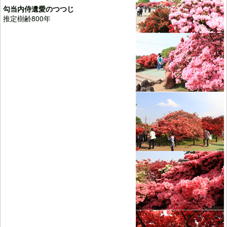
勾当内侍遺愛のつつじ
推定樹齢800年