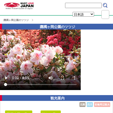
躑躅ヶ岡公園のツツジ
躑躅ヶ岡公園のツツジ
観光案内
花園
四月
前橋周辺観光