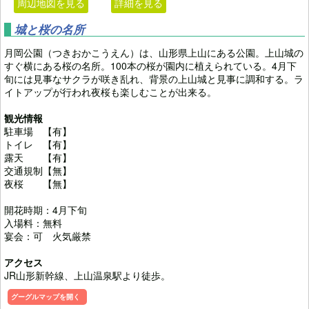
周辺地図を見る
詳細を見る
城と桜の名所
月岡公園（つきおかこうえん）は、山形県上山にある公園。上山城の
すぐ横にある桜の名所。100本の桜が園内に植えられている。4月下
旬には見事なサクラが咲き乱れ、背景の上山城と見事に調和する。ラ
イトアップが行われ夜桜も楽しむことが出来る。
観光情報
駐車場 【有】
トイレ 【有】
露天 【有】
交通規制【無】
夜桜 【無】
開花時期：4月下旬
入場料：無料
宴会：可 火気厳禁
アクセス
JR山形新幹線、上山温泉駅より徒歩。
グーグルマップを開く