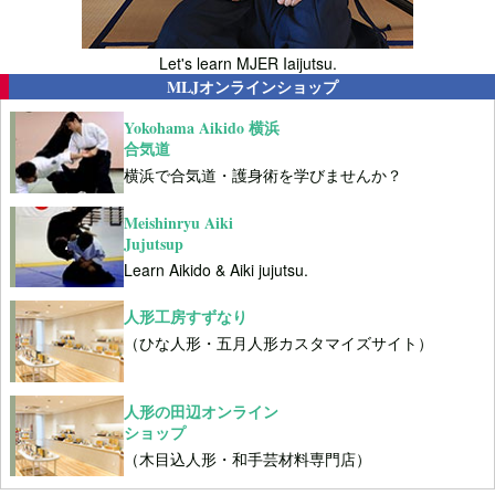
Let's learn MJER Iaijutsu.
MLJオンラインショップ
Yokohama Aikido 横浜
合気道
横浜で合気道・護身術を学びませんか？
Meishinryu Aiki
Jujutsup
Learn Aikido & Aiki jujutsu.
人形工房すずなり
（ひな人形・五月人形カスタマイズサイト）
人形の田辺オンライン
ショップ
（木目込人形・和手芸材料専門店）