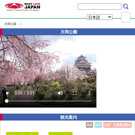
月岡公園
月岡公園
観光案内
花見
四月
山形・天童周辺観光