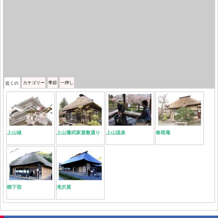
カテゴリー
季節
一押し
近くの
上山城
上山藩武家屋敷通り
上山温泉
春雨庵
楢下宿
滝沢屋