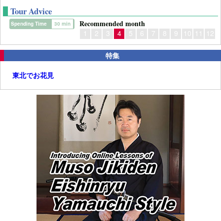
Tour Advice
Recommended month
Spending Time
30 min
1
2
3
4
5
6
7
8
9
10
11
12
特集
東北でお花見