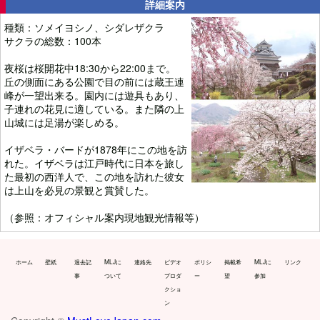
詳細案内
種類：ソメイヨシノ、シダレザクラ
サクラの総数：100本
夜桜は桜開花中18:30から22:00まで。
丘の側面にある公園で目の前には蔵王連
峰が一望出来る。園内には遊具もあり、
子連れの花見に適している。また隣の上
山城には足湯が楽しめる。
イザベラ・バードが1878年にこの地を訪
れた。イザベラは江戸時代に日本を旅し
た最初の西洋人で、この地を訪れた彼女
は上山を必見の景観と賞賛した。
（参照：オフィシャル案内現地観光情報等）
ホーム
壁紙
過去記
MLJに
連絡先
ビデオ
ポリシ
掲載希
MLJに
リンク
事
ついて
プロダ
ー
望
参加
クショ
ン