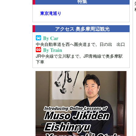
特集
東京滝巡り
アクセス 奥多摩周辺観光
By Car
中央自動車道を西へ圏央道まで。日の出 出口
By Train
JR中央線で立川駅まで。JR青梅線で奥多摩駅
下車