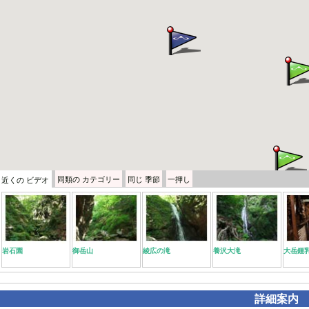
同類の
カテゴリー
同じ
季節
一押し
近くの
ビデオ
岩石園
御岳山
綾広の滝
養沢大滝
大岳鍾
詳細案内