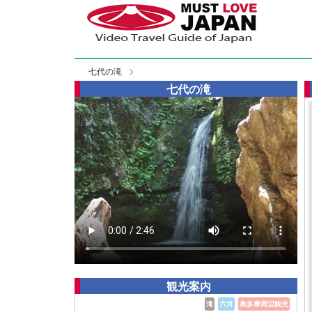
七代の滝
七代の滝
観光案内
滝
六月
奥多摩周辺観光