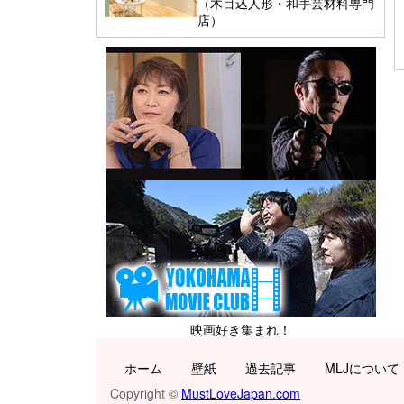
（木目込人形・和手芸材料専門
店）
映画好き集まれ！
ホーム
壁紙
過去記事
MLJについて
Copyright ©
MustLoveJapan.com