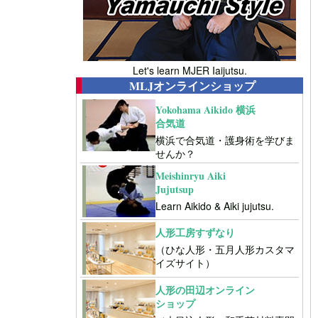
Let's learn MJER Iaijutsu.
MLJオンラインショップ
Yokohama Aikido 横浜
合気道
横浜で合気道・護身術を学びま
せんか？
Meishinryu Aiki
Jujutsup
Learn Aikido & Aiki jujutsu.
人形工房すずなり
（ひな人形・五月人形カスタマ
イズサイト）
人形の田辺オンライン
ショップ