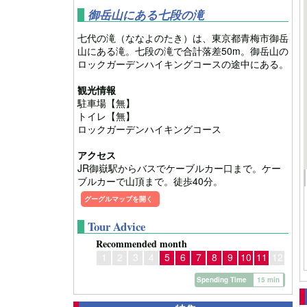
御岳山にある七段の滝
七代の滝（ななよのたき）は、東京都青梅市御岳
山にある滝。七段の滝で合計落差50m。御岳山の
ロックガーデンハイキングコースの途中にある。
観光情報
駐車場【無】
トイレ【無】
ロックガーデンハイキングコース
アクセス
JR御嶽駅からバスでケーブルカー口まで。ケー
ブルカーで山頂まで。徒歩40分。
グーグルマップを開く
Tour Advice
Recommended month
1
2
3
4
5
6
7
8
9
10
11
12
Spending Time
15 min