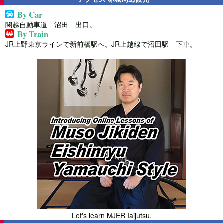
By Car
関越自動車道 沼田 出口。
By Train
JR上野東京ラインで新前橋駅へ。JR上越線で沼田駅 下車。
Let's learn MJER Iaijutsu.