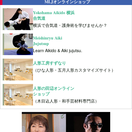
MLJオンラインショップ
Yokohama Aikido 横浜
合気道
横浜で合気道・護身術を学びませんか？
Meishinryu Aiki
Jujutsup
Learn Aikido & Aiki jujutsu.
人形工房すずなり
（ひな人形・五月人形カスタマイズサイト）
人形の田辺オンライン
ショップ
（木目込人形・和手芸材料専門店）