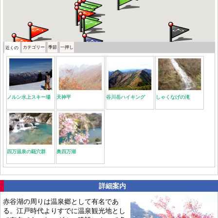
カテゴリー
季節
一押し
近くの
ノルン水上スキー場
天神平
谷川岳ハイキング
しゃくなげの滝
四万温泉の甌穴群
奥四万湖
詳細案内
赤谷湖の周りは温泉郷として有名であ
る。江戸時代よりすでに温泉観光地とし