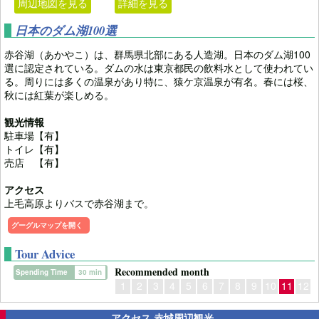
周辺地図を見る
詳細を見る
日本のダム湖100選
赤谷湖（あかやこ）は、群馬県北部にある人造湖。日本のダム湖100
選に認定されている。ダムの水は東京都民の飲料水として使われてい
る。周りには多くの温泉があり特に、猿ケ京温泉が有名。春には桜、
秋には紅葉が楽しめる。
観光情報
駐車場【有】
トイレ【有】
売店 【有】
アクセス
上毛高原よりバスで赤谷湖まで。
グーグルマップを開く
Tour Advice
Recommended month
Spending Time
30 min
1
2
3
4
5
6
7
8
9
10
11
12
アクセス 赤城周辺観光