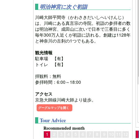
明治神宮に次ぐ初詣
川崎大師平間寺（かわさきだいしへいけんじ）
は、川崎にある真言宗の寺院。初詣の参拝者の数
は明治神宮、成田山に次いで日本で三番目に多く
毎年300万人近くが初詣に訪れる。創建は1128年
と神奈川の古刹の1つでもある。
観光情報
駐車場 【有】
トイレ 【有】
拝観料：無料
参拝時間：6:00～18:00
アクセス
京急大師線川崎大師より徒歩。
グーグルマップを開く
Tour Advice
Recommended month
1
2
3
4
5
6
7
8
9
10
11
12