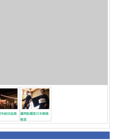
門寺納涼盆踊
藤間勘麗恵日本舞踊
教室