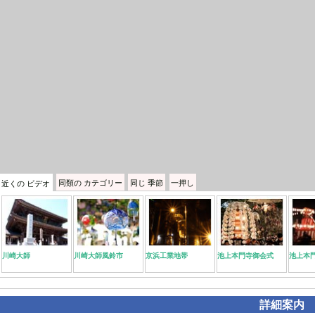
同類の
カテゴリー
同じ
季節
一押し
近くの
ビデオ
川崎大師
川崎大師風鈴市
京浜工業地帯
池上本門寺御会式
池上本
詳細案内