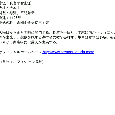
宗派：真言宗智山派
寺格：大本山
開基：尊賢、平間兼乗
創建：1128年
正式名称：金剛山金乗院平間寺
大晦日から正月零時に開門する。参道を一回りして駅に向かうように人
列が出来る。想像を絶する参拝者の数で参拝する場合は覚悟は必要。参
へ向かう商店街には露天が出展する。
オフィシャルホームページ
http://www.kawasakidaishi.com/
（参照：オフィシャル情報）