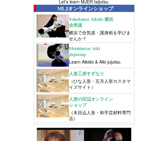
Let's learn MJER Iaijutsu.
MLJオンラインショップ
Yokohama Aikido 横浜
合気道
横浜で合気道・護身術を学びま
せんか？
Meishinryu Aiki
Jujutsup
Learn Aikido & Aiki jujutsu.
人形工房すずなり
（ひな人形・五月人形カスタマ
イズサイト）
人形の田辺オンライン
ショップ
（木目込人形・和手芸材料専門
店）