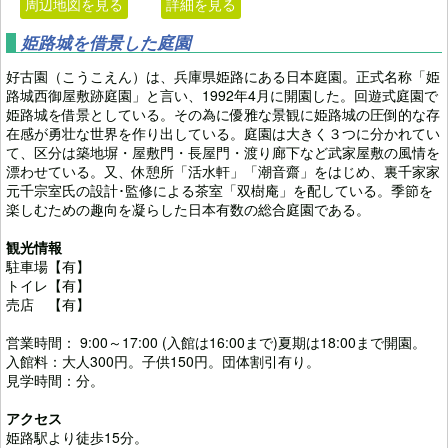
周辺地図を見る
詳細を見る
姫路城を借景した庭園
好古園（こうこえん）は、兵庫県姫路にある日本庭園。正式名称「姫
路城西御屋敷跡庭園」と言い、1992年4月に開園した。回遊式庭園で
姫路城を借景としている。その為に優雅な景観に姫路城の圧倒的な存
在感が勇壮な世界を作り出している。庭園は大きく３つに分かれてい
て、区分は築地塀・屋敷門・長屋門・渡り廊下など武家屋敷の風情を
漂わせている。又、休憩所「活水軒」「潮音齋」をはじめ、裏千家家
元千宗室氏の設計･監修による茶室「双樹庵」を配している。季節を
楽しむための趣向を凝らした日本有数の総合庭園である。
観光情報
駐車場【有】
トイレ【有】
売店 【有】
営業時間： 9:00～17:00 (入館は16:00まで)夏期は18:00まで開園。
入館料：大人300円。子供150円。団体割引有り。
見学時間：分。
アクセス
姫路駅より徒歩15分。