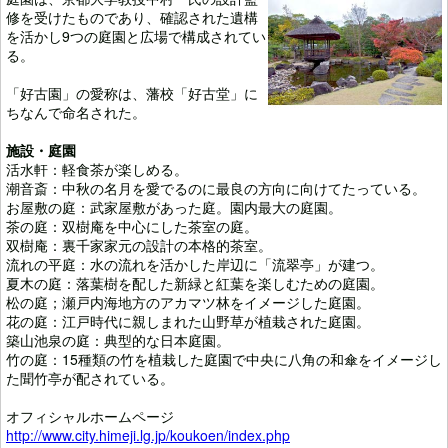
修を受けたものであり、確認された遺構
を活かし9つの庭園と広場で構成されてい
る。
「好古園」の愛称は、藩校「好古堂」に
ちなんで命名された。
施設・庭園
活水軒：軽食茶が楽しめる。
潮音斎：中秋の名月を愛でるのに最良の方向に向けてたっている。
お屋敷の庭：武家屋敷があった庭。園内最大の庭園。
茶の庭：双樹庵を中心にした茶室の庭。
双樹庵：裏千家家元の設計の本格的茶室。
流れの平庭：水の流れを活かした岸辺に「流翠亭」が建つ。
夏木の庭：落葉樹を配した新緑と紅葉を楽しむための庭園。
松の庭；瀬戸内海地方のアカマツ林をイメージした庭園。
花の庭：江戸時代に親しまれた山野草が植栽された庭園。
築山池泉の庭：典型的な日本庭園。
竹の庭：15種類の竹を植栽した庭園で中央に八角の和傘をイメージし
た聞竹亭が配されている。
オフィシャルホームページ
http://www.city.himeji.lg.jp/koukoen/index.php