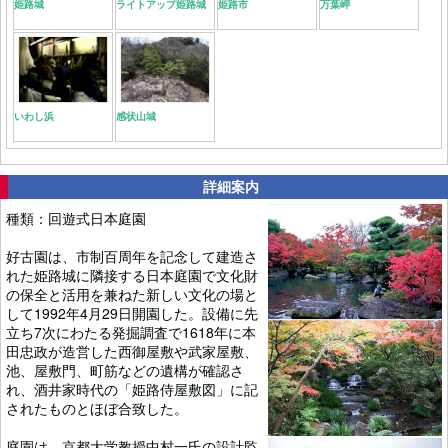
姫路城
ライトアップ姫路城
姫路市
万葉岬
いわし浜
感状山城
詳細案内
種類：回遊式日本庭園
好古園は、市制百周年を記念して建造さ
れた姫路城に隣接する日本庭園で文化財
の保全と活用を兼ねた新しい文化の場と
して1992年4月29日開園した。設備に先
立ち7次にわたる発掘調査で1618年に本
田忠政が造営した西御屋敷や武家屋敷、
池、屋敷門、町筋などの遺構が確認さ
れ、酒井家時代の「姫路侍屋敷図」に記
されたものとほぼ合致した。
庭園は、京都大学教授中村一氏の設計監