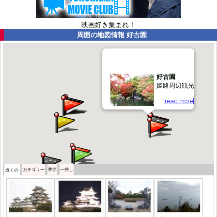
映画好き集まれ！
周囲の地図情報
好古園
好古園
姫路周辺観光
[read more]
カテゴリー
季節
一押し
近くの