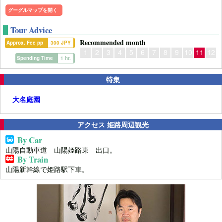
グーグルマップを開く
Tour Advice
Recommended month
Approx. Fee pp
300 JPY
1
2
3
4
5
6
7
8
9
10
11
12
Spending Time
1 hr.
特集
大名庭園
アクセス 姫路周辺観光
By Car
山陽自動車道 山陽姫路東 出口。
By Train
山陽新幹線で姫路駅下車。