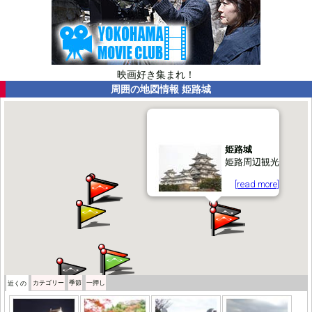
映画好き集まれ！
周囲の地図情報
姫路城
姫路城
姫路周辺観光
[read more]
カテゴリー
季節
一押し
近くの