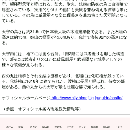
守、望楼型天守と呼ばれる。防火、耐火、鉄砲の防御の為に白漆喰で
総塗されている。実用的な側面の他にも美観を兼ね備える役割も果た
している。その為に威風堂々な姿に優美さを兼ね備えた天守閣となっ
ている。
天守の高さは約31.5mで日本最大級の木造建築物である。また石垣の
高さは約15m、姫山の標高が45.6mあり、合計で海抜92mの高さにな
る。
天守内には、地下には厠や台所。1階2階には武者走りを廻した構造
で、3階には武者走りのほかに破風部屋と武者隠など城塞としての
様々な装備が見られる。
西の丸は櫓群とそれを結ぶ渡櫓があり、北端には化粧櫓が残ってい
る。化粧櫓は1618年に建てられた。渡櫓は長局と呼ばれ、侍女の部
屋がある。西の丸からの天守が最も壮麗な姿で知られる。
オフィシャルホームページ
http://www.city.himeji.lg.jp/guide/castle/
（参照：オフィシャル案内現地観光情報等）
ホーム
壁紙
過去記
MLJに
連絡先
ビデオ
ポリシ
掲載希
MLJに
リンク