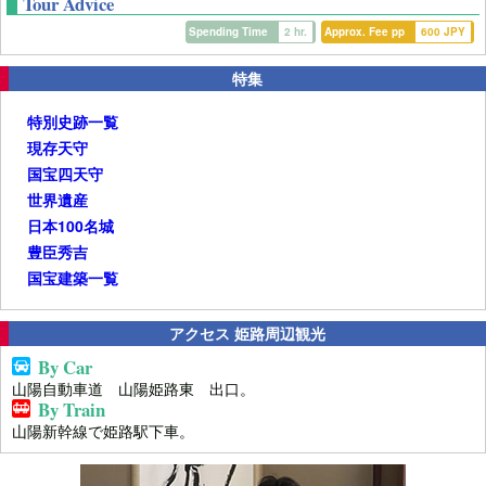
Tour Advice
Spending Time
2 hr.
Approx. Fee pp
600 JPY
特集
特別史跡一覧
現存天守
国宝四天守
世界遺産
日本100名城
豊臣秀吉
国宝建築一覧
アクセス 姫路周辺観光
By Car
山陽自動車道 山陽姫路東 出口。
By Train
山陽新幹線で姫路駅下車。