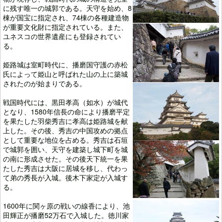
に残す唯一の城郭である。天守を始め、8
棟が国宝に指定され、74棟の各種建造物
が重要文化財に指定されている。また、
ユネスコの世界遺産にも登録されてい
る。
姫路城は室町時代に、播磨国守護の赤松
氏によって姫山と呼ばれた山の上に築城
されたのが始まりである。
戦国時代には、黒田孝高（如水）が城代
となり、1580年信長の命により播磨平定
を果たした羽柴秀吉に孝高は姫路城を献
上した。その後、秀吉の中国攻めの拠点
として重要な地位を占める。秀吉は石垣
で城郭を囲い、天守を建築し城下町を城
の南に形成させた。その後天下統一を果
たした秀吉は大阪に居城を移し、代わっ
て弟の秀長が入城。後木下家定が入城す
る。
1600年に関ヶ原の戦いの線香により、池
田輝正が播磨52万石で入城した。徳川家