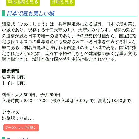
周辺地図を見る
詳細を見る
日本で最も美しい城
姫路城（ひめじじょう）は、兵庫県姫路にある城郭。日本で最も美し
い城であり、現存する十二天守の1つ。天守のみならず、城郭の殆ど
の遺構が残る日本で唯一の城であり、その歴史的価値から、国宝に指
定されユネスコの世界遺産にも登録されている日本を代表する壮大な
城である。別名白鷺城と呼ばれる白塗りの美しい城である。国宝に指
定された天守の他に、現存する櫓や門などの建築物の多くは重要文化
財に指定され、城趾全体は国の特別史跡に指定されている。
観光情報
駐車場【有】
トイレ【有】
料金：大人600円、子供200円
入場時間：9:00～17:00（最終入城は16:00まで）夏期は18:00まで。
アクセス
姫路駅より徒歩。
グーグルマップを開く