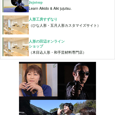
Jujutsup
Learn Aikido & Aiki jujutsu.
人形工房すずなり
（ひな人形・五月人形カスタマイズサイト）
人形の田辺オンライン
ショップ
（木目込人形・和手芸材料専門店）