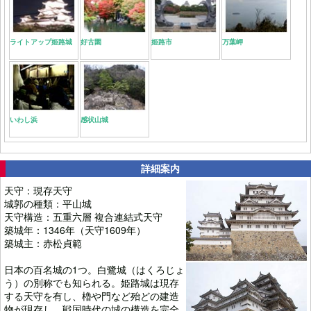
ライトアップ姫路城
好古園
姫路市
万葉岬
いわし浜
感状山城
詳細案内
天守：現存天守
城郭の種類：平山城
天守構造：五重六層 複合連結式天守
築城年：1346年（天守1609年）
築城主：赤松貞範
日本の百名城の1つ。白鷺城（はくろじょ
う）の別称でも知られる。姫路城は現存
する天守を有し、櫓や門など殆どの建造
物が現存し、戦国時代の城の構造を完全