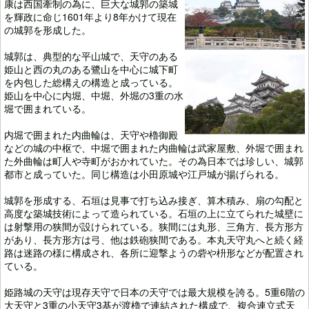
康は西国牽制の為に、巨大な城郭の築城
を輝政に命じ1601年より8年かけて現在
の城郭を形成した。
城郭は、典型的な平山城で、天守のある
姫山と西の丸のある鷺山を中心に城下町
を内包した総構えの構造と成っている。
姫山を中心に内堀、中堀、外堀の3重の水
堀で囲まれている。
内堀で囲まれた内曲輪は、天守や櫓御殿
などの城の中枢で、中堀で囲まれた内曲輪は武家屋敷、外堀で囲まれ
た外曲輪は町人や寺町がおかれていた。その為日本では珍しい、城郭
都市と成っていた。同じ構造は小田原城や江戸城が揚げられる。
城郭を形成する、石垣は見事で打ち込み接ぎ、算木積み、扇の勾配と
高度な築城技術によって造られている。石垣の上に立てられた城壁に
は射撃用の狭間が設けられている。狭間には丸形、三角方、長方形方
があり、長方形方は弓、他は鉄砲狭間である。本丸天守丸へと続く経
路は迷路の様に構成され、各所に迎撃ようの砦や枡形などが配置され
ている。
姫路城の天守は現存天守で日本の天守では最大規模を誇る。5重6階の
大天守と3重の小天守3基が渡櫓で連結された構成で、複合連立式天