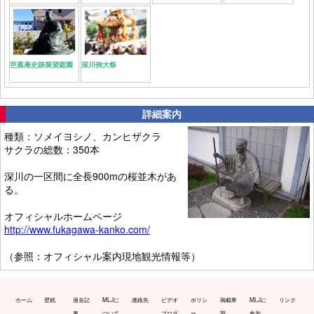
芭蕉庵史跡展望庭園
深川例大祭
詳細案内
種類：ソメイヨシノ、カンヒザクラ
サクラの総数：350本
深川の一区間に全長900mの桜並木があ
る。
オフィシャルホームページ
http://www.fukagawa-kanko.com/
（参照：オフィシャル案内現地観光情報等）
ホーム
壁紙
過去記
MLJに
連絡先
ビデオ
ポリシ
掲載希
MLJに
リンク
事
ついて
プロダ
ー
望
参加