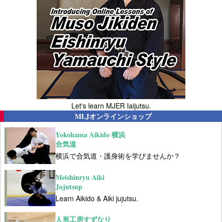
Let's learn MJER Iaijutsu.
MLJオンラインショップ
Yokohama Aikido 横浜
合気道
横浜で合気道・護身術を学びませんか？
Meishinryu Aiki
Jujutsup
Learn Aikido & Aiki jujutsu.
人形工房すずなり