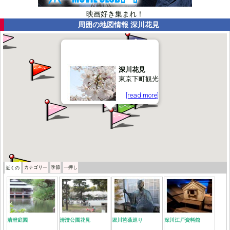
映画好き集まれ！
周囲の地図情報
深川花見
深川花見
東京下町観光
[read more]
カテゴリー
季節
一押し
近くの
清澄庭園
清澄公園花見
堀川芭蕉巡り
深川江戸資料館