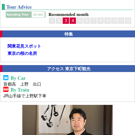
Tour Advice
Recommended month
Spending Time
30 min
1
2
3
4
5
6
7
8
9
10
11
12
特集
関東花見スポット
東京の桜の名所
アクセス 東京下町観光
By Car
首都高 上野 出口
By Train
JR山手線で上野駅下車