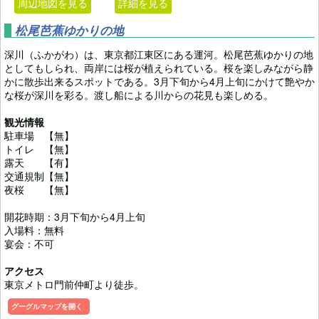
周辺地図を見る
詳細を見る
松尾芭蕉ゆかりの地
深川（ふかがわ）は、東京都江東区にある運河。松尾芭蕉ゆかりの地
としてもしられ、両岸には桜が植えられている。桜を楽しみながら静
かに散歩出来るスポットである。3月下旬から4月上旬にかけて艶やか
な桜が深川を彩る。渡し船による川からの花見も楽しめる。
観光情報
駐車場 【無】
トイレ 【無】
露天 【有】
交通規制【無】
夜桜 【無】
開花時期：3月下旬から4月上旬
入場料：無料
宴会：不可
アクセス
東京メトロ門前仲町より徒歩。
グーグルマップを開く