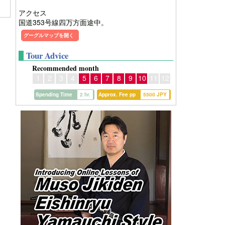
アクセス
国道353号線四万方面途中。
グーグルマップを開く
Tour Advice
Recommended month
1
2
3
4
5
6
7
8
9
10
11
12
Spending Time
2 hr.
Approx. Fee pp
5500 JPY