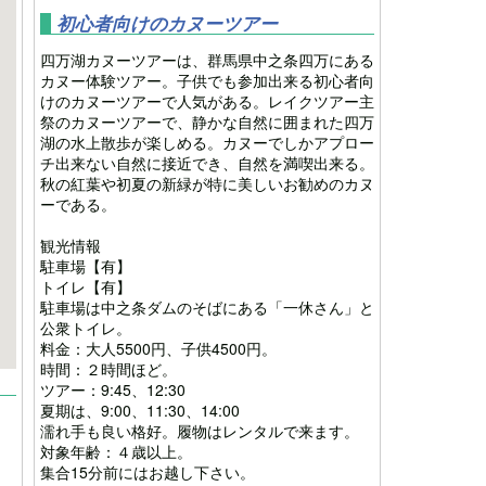
初心者向けのカヌーツアー
四万湖カヌーツアーは、群馬県中之条四万にある
カヌー体験ツアー。子供でも参加出来る初心者向
けのカヌーツアーで人気がある。レイクツアー主
祭のカヌーツアーで、静かな自然に囲まれた四万
湖の水上散歩が楽しめる。カヌーでしかアプロー
チ出来ない自然に接近でき、自然を満喫出来る。
秋の紅葉や初夏の新緑が特に美しいお勧めのカヌ
ーである。
観光情報
駐車場【有】
トイレ【有】
駐車場は中之条ダムのそばにある「一休さん」と
公衆トイレ。
料金：大人5500円、子供4500円。
時間：２時間ほど。
ツアー：9:45、12:30
夏期は、9:00、11:30、14:00
濡れ手も良い格好。履物はレンタルで来ます。
対象年齢：４歳以上。
集合15分前にはお越し下さい。