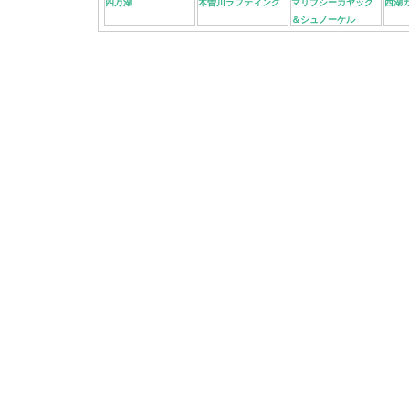
四万湖
木曽川ラフティング
マリブシーカヤック
西湖
＆シュノーケル