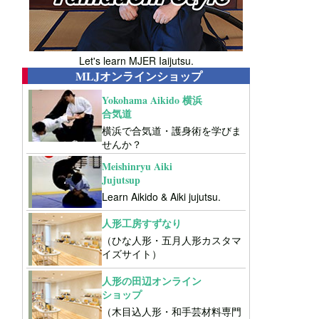
Let's learn MJER Iaijutsu.
MLJオンラインショップ
Yokohama Aikido 横浜
合気道
横浜で合気道・護身術を学びま
せんか？
Meishinryu Aiki
Jujutsup
Learn Aikido & Aiki jujutsu.
人形工房すずなり
（ひな人形・五月人形カスタマ
イズサイト）
人形の田辺オンライン
ショップ
（木目込人形・和手芸材料専門