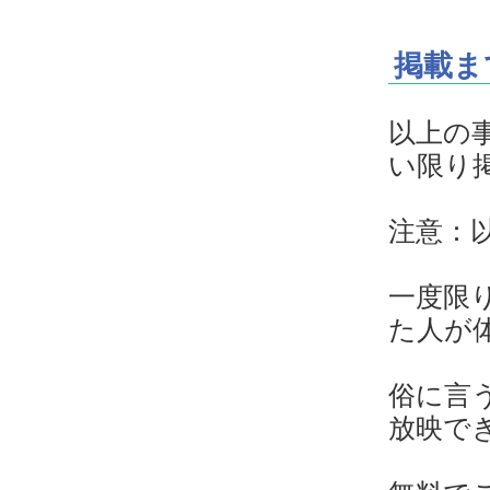
掲載ま
以上の
い限り
注意：
一度限
た人が
俗に言
放映で