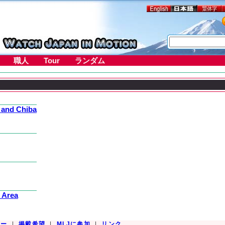
職人
Tour
ランダム
 and Chiba
 Area
シー
|
掲載希望
|
MLJに参加
|
リンク