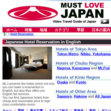
ホーム
特集
地域
カテゴリ
季節
日本の案内
►►
Hotel Reservation
Japanese Hotel Reservation in English
Hotels of Tokyo Area
Tokyo Metro
,
Nikko, Yokohama
Hotels of Chubu Region
Nagoya, Kanazawa
and
Mt.Fuji
Hotels of Kinki Region
Osaka
and
Kyoto
MLJ presents the hotels which not only
you can make a reservertion in
English, but also they offers you
Hotels of Other Area
English full services.
Sapporo
,
Hakone
and
All Japan
You can find Japanese hotels from
cheap and reasonable price to high
class comfortable rooms.
ホーム
|
壁紙
|
過去記事
|
スタッフ紹介
|
連絡先
|
制作
|
ポリ