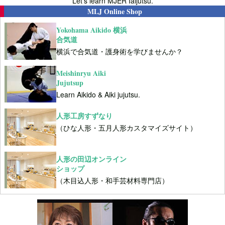
Let's learn MJER Iaijutsu.
MLJ Online Shop
Yokohama Aikido 横浜
合気道
横浜で合気道・護身術を学びませんか？
Meishinryu Aiki
Jujutsup
Learn Aikido & Aiki jujutsu.
人形工房すずなり
（ひな人形・五月人形カスタマイズサイト）
人形の田辺オンライン
ショップ
（木目込人形・和手芸材料専門店）