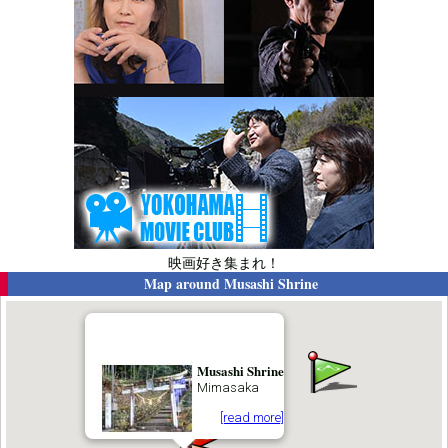
映画好き集まれ！
Map around
Musashi Shrine
Musashi Shrine
Mimasaka
[read more]