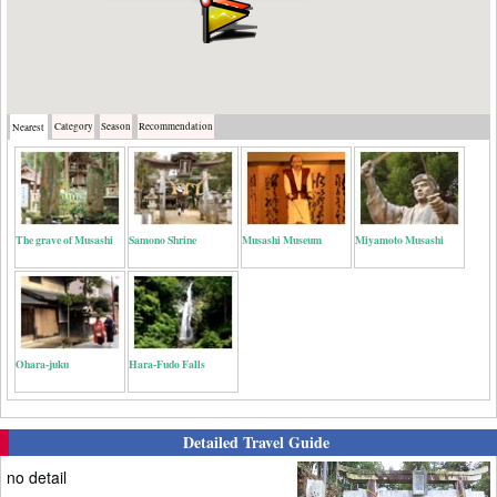
Category
Season
Recommendation
Nearest
The grave of Musashi
Samono Shrine
Musashi Museum
Miyamoto Musashi
Ohara-juku
Hara-Fudo Falls
Detailed Travel Guide
no detail