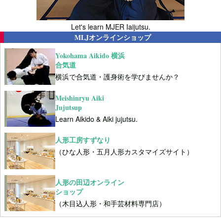
Let's learn MJER Iaijutsu.
MLJオンラインショップ
Yokohama Aikido 横浜
合気道
横浜で合気道・護身術を学びませんか？
Meishinryu Aiki
Jujutsup
Learn Aikido & Aiki jujutsu.
人形工房すずなり
（ひな人形・五月人形カスタマイズサイト）
人形の田辺オンライン
ショップ
（木目込人形・和手芸材料専門店）