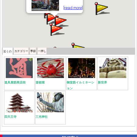
[read more]
カテゴリー
季節
一押し
近くの
道具屋筋商店街
道頓堀
御堂筋イルミネーシ
新世界
ョン
四天王寺
三光神社