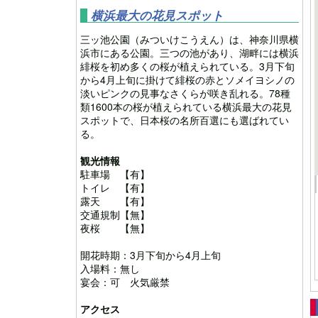
横浜最大の花見スポット
三ッ池公園（みついけこうえん）は、神奈川県横
浜市にある公園。三つの池があり、湖畔には横浜
緋桜を初め多くの桜が植えられている。3月下旬
から4月上旬に掛けて緋桜の赤とソメイヨシノの
淡いピンクの見事なさくらが咲き乱れる。78種
類1600本の桜が植えられている横浜最大の花見
スポットで、日本桜の名所百選にも選ばれてい
る。
観光情報
駐車場 【有】
トイレ 【有】
露天 【有】
交通規制【無】
夜桜 【無】
開花時期：3月下旬から4月上旬
入場料：無し
宴会：可 火気厳禁
アクセス