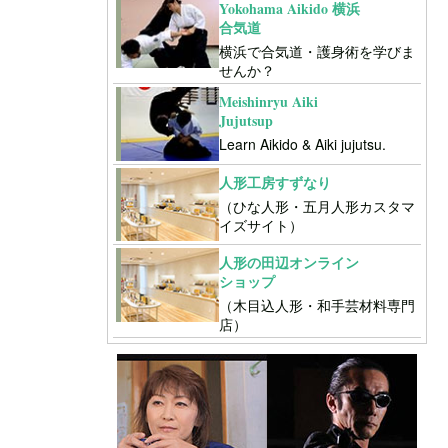
Yokohama Aikido 横浜
合気道
横浜で合気道・護身術を学びま
せんか？
Meishinryu Aiki
Jujutsup
Learn Aikido & Aiki jujutsu.
人形工房すずなり
（ひな人形・五月人形カスタマ
イズサイト）
人形の田辺オンライン
ショップ
（木目込人形・和手芸材料専門
店）