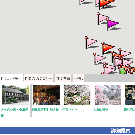
同類の
カテゴリー
同じ
季節
一押し
近くの
ビデオ
みその公園・横溝屋
綱島諏訪神社例大祭
住吉さくら
大倉山梅林
横浜港
敷
詳細案内