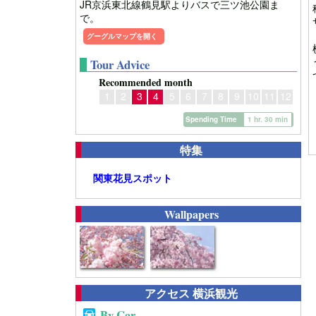
JR京浜東北線鶴見駅よりバスで三ツ池公園ま
で。
グーグルマップを開く
Tour Advice
Recommended month
1
2
3
4
5
6
7
8
9
10
11
12
Spending Time
1 hr. 30 min
特集
関東花見スポット
Wallpapers
アクセス 横浜観光
By Car