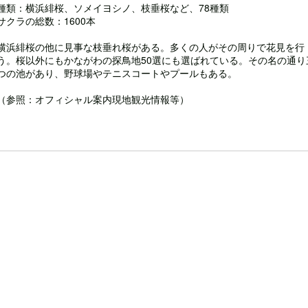
種類：横浜緋桜、ソメイヨシノ、枝垂桜など、78種類
サクラの総数：1600本
横浜緋桜の他に見事な枝垂れ桜がある。多くの人がその周りで花見を行
う。桜以外にもかながわの探鳥地50選にも選ばれている。その名の通り
つの池があり、野球場やテニスコートやプールもある。
（参照：オフィシャル案内現地観光情報等）