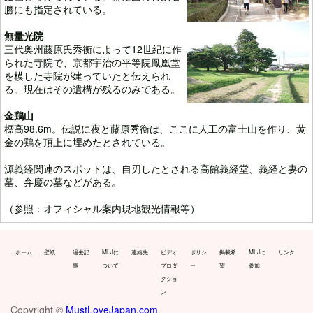
勝にも指定されている。
無量光院
三代奥州藤原氏秀衡によって12世紀に作
られた寺院で、京都宇治の平等院鳳凰堂
を模した寺院が建っていたと伝えられ
る。現在はその遺構が残るのみである。
金鶏山
標高98.6m。伝説に夜と藤原秀衡は、ここに人工の富士山を作り、黄
金の鶏を頂上に埋めたとされている。
源義経関連のスポットは、自刃したとされる高館義経堂、義経と妻の
墓、弁慶の墓などがある。
（参照：オフィシャル案内現地観光情報等）
ホーム
壁紙
過去記
MLJに
連絡先
ビデオ
ポリシ
掲載希
MLJに
リンク
事
ついて
プロダ
ー
望
参加
クショ
ン
Copyright ©
MustLoveJapan.com