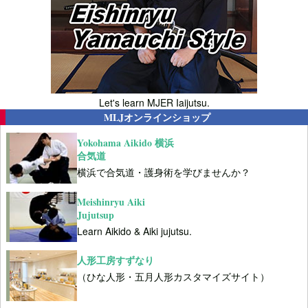
Let's learn MJER Iaijutsu.
MLJオンラインショップ
Yokohama Aikido 横浜
合気道
横浜で合気道・護身術を学びませんか？
Meishinryu Aiki
Jujutsup
Learn Aikido & Aiki jujutsu.
人形工房すずなり
（ひな人形・五月人形カスタマイズサイト）