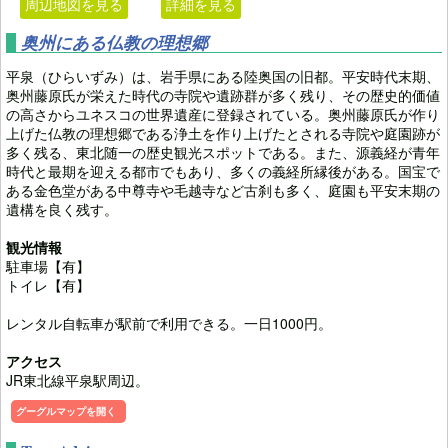
周辺地図を見る
詳細を見る
奥州にある仏教の理想郷
平泉（ひらいずみ）は、岩手県にある陸奥国の旧都。平安時代末期、
奥州藤原氏が栄えた時代の寺院や遺跡群が多く残り、その歴史的価値
の高さからユネスコの世界遺産に登録されている。奥州藤原氏が作り
上げた仏教の理想郷である浄土を作り上げたとされる寺院や庭園跡が
多く残る、東北随一の歴史観光スポットである。また、源義経が青年
時代と最期を迎える都市でもあり、多くの義経所縁後がある。国宝で
ある金色堂がある中尊寺や毛越寺など古刹も多く、庭園も平安末期の
遺構を良く残す。
観光情報
駐車場【有】
トイレ【有】
レンタル自転車が駅前で利用できる。一日1000円。
アクセス
JR東北線平泉駅周辺。
グーグルマップを開く