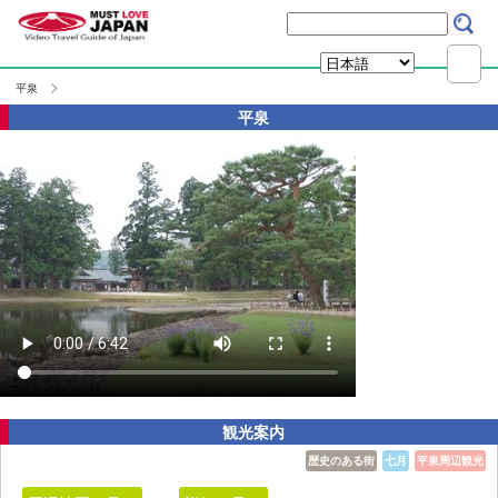
平泉
平泉
観光案内
歴史のある街
七月
平泉周辺観光