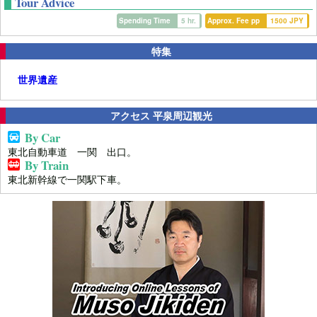
Tour Advice
Spending Time
5 hr.
Approx. Fee pp
1500 JPY
特集
世界遺産
アクセス 平泉周辺観光
By Car
東北自動車道 一関 出口。
By Train
東北新幹線で一関駅下車。