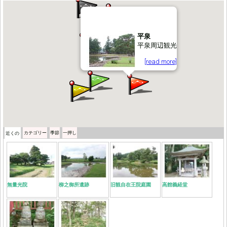
平泉
平泉周辺観光
[read more]
カテゴリー
季節
一押し
近くの
無量光院
柳之御所遺跡
旧観自在王院庭園
高館義経堂