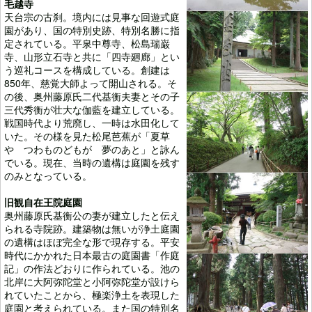
毛越寺
天台宗の古刹。境内には見事な回遊式庭
園があり、国の特別史跡、特別名勝に指
定されている。平泉中尊寺、松島瑞巌
寺、山形立石寺と共に「四寺廻廊」とい
う巡礼コースを構成している。創建は
850年、慈覚大師よって開山される。そ
の後、奥州藤原氏二代基衡夫妻とその子
三代秀衡が壮大な伽藍を建立している。
戦国時代より荒廃し、一時は水田化して
いた。その様を見た松尾芭蕉が「夏草
や つわものどもが 夢のあと」と詠ん
でいる。現在、当時の遺構は庭園を残す
のみとなっている。
旧観自在王院庭園
奥州藤原氏基衡公の妻が建立したと伝え
られる寺院跡。建築物は無いが浄土庭園
の遺構はほぼ完全な形で現存する。平安
時代にかかれた日本最古の庭園書「作庭
記」の作法どおりに作られている。池の
北岸に大阿弥陀堂と小阿弥陀堂が設けら
れていたことから、極楽浄土を表現した
庭園と考えられている。また国の特別名