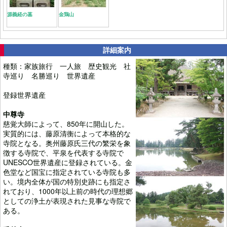
源義経の墓
金鶏山
詳細案内
種類：家族旅行 一人旅 歴史観光 社
寺巡り 名勝巡り 世界遺産
登録世界遺産
中尊寺
慈覚大師によって、850年に開山した。
実質的には、藤原清衡によって本格的な
寺院となる。奥州藤原氏三代の繁栄を象
徴する寺院で、平泉を代表する寺院で
UNESCO世界遺産に登録されている。金
色堂など国宝に指定されている寺院も多
い。境内全体が国の特別史跡にも指定さ
れており、1000年以上前の時代の理想郷
としての浄土が表現された見事な寺院で
ある。