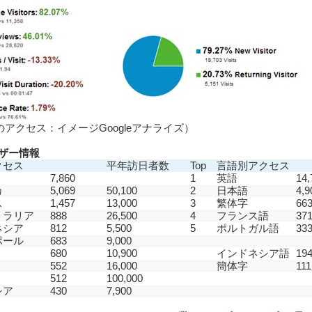
月のアクセス：イメージGoogleアナライズ）
ザー情報
クセス
平年訪日者数
Top
言語別アクセス
7,860
1
英語
14,
カ
5,069
50,100
2
日本語
4,9
ス
1,457
13,000
3
繁体字
66
トラリア
888
26,500
4
フランス語
37
ネシア
812
5,500
5
ポルトガル語
33
ポール
683
9,000
680
10,900
インドネシア語
19
552
16,000
簡体字
111
512
100,000
シア
430
7,900