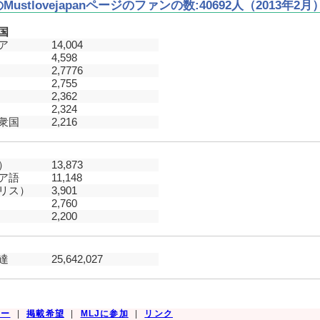
kのMustlovejapanページのファンの数:40692人（2013年2月
国
ア
14,004
4,598
2,7776
2,755
2,362
2,324
衆国
2,216
）
13,873
ア語
11,148
リス）
3,901
2,760
2,200
達
25,642,027
シー
|
掲載希望
|
MLJに参加
|
リンク