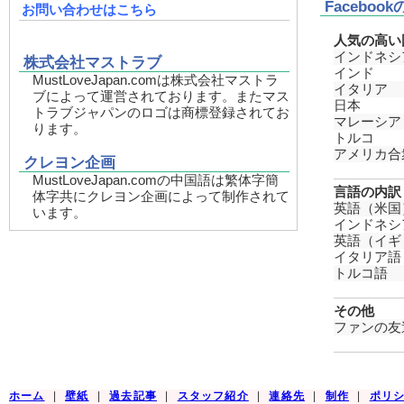
Faceboo
お問い合わせはこちら
人気の高い
インドネシ
株式会社マストラブ
インド
MustLoveJapan.comは株式会社マストラ
イタリア
ブによって運営されております。またマス
日本
トラブジャパンのロゴは商標登録されてお
マレーシア
ります。
トルコ
アメリカ合
クレヨン企画
MustLoveJapan.comの中国語は繁体字簡
言語の内訳
体字共にクレヨン企画によって制作されて
英語（米国
います。
インドネシ
英語（イギ
イタリア語
トルコ語
その他
ファンの友
ホーム
|
壁紙
|
過去記事
|
スタッフ紹介
|
連絡先
|
制作
|
ポリ