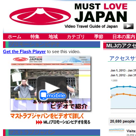
ホーム
特集
地域
カテゴリ
季節
日本の案内
プロモーションビデオ
MLJのアク
Get the Flash Player
to see this video.
アクセスサ
マストラブジャパン