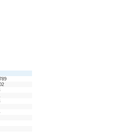
789
02
3
1
3
4