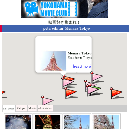
映画好き集まれ！
peta sekitar
Menara Tokyo
Menara Tokyo
Southern Tokyo
[read more]
Kategori
Musim
rekomendasi
dari dekat