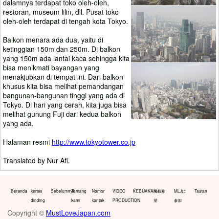
dalamnya terdapat toko oleh-oleh,
restoran, museum lilin, dll. Pusat toko
oleh-oleh terdapat di tengah kota Tokyo.
Balkon menara ada dua, yaitu di
ketinggian 150m dan 250m. Di balkon
yang 150m ada lantai kaca sehingga kita
bisa menikmati bayangan yang
menakjubkan di tempat ini. Dari balkon
khusus kita bisa melihat pemandangan
bangunan-bangunan tinggi yang ada di
Tokyo. Di hari yang cerah, kita juga bisa
melihat gunung Fuji dari kedua balkon
yang ada.
Halaman resmi
http://www.tokyotower.co.jp
Translated by Nur Afi.
Beranda
kertas
Sebelumnya
Tentang
Nomor
VIDEO
KEBIJAKAN
掲載希
MLJに
Tautan
dinding
kami
kontak
PRODUCTION
望
参加
Copyright ©
MustLoveJapan.com