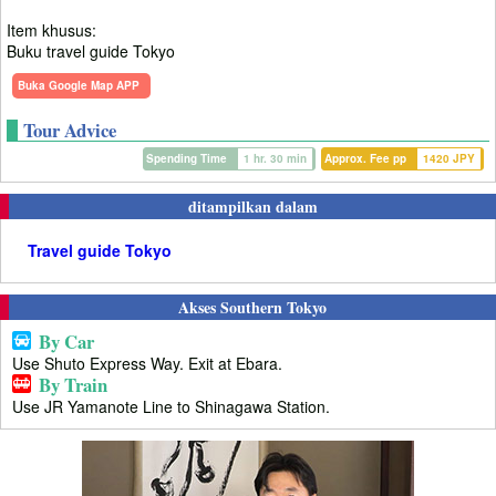
Item khusus:
Buku travel guide Tokyo
Buka Google Map APP
Tour Advice
Spending Time
1 hr. 30 min
Approx. Fee pp
1420 JPY
ditampilkan dalam
Travel guide Tokyo
Akses Southern Tokyo
By Car
Use Shuto Express Way. Exit at Ebara.
By Train
Use JR Yamanote Line to Shinagawa Station.