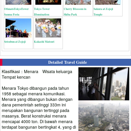
OfunatoTokyoTower
Tokyo Tower
Cherry Blossom in
Sakura at Zojoji
Sanma Festa
Illumination
Shiba Park
Temple
Setsubun at Zojoji
Kakashi Matsuri
Detailed Travel Guide
Klasifikasi：Menara Wisata keluarga
Tempat kencan
Menara Tokyo dibangun pada tahun
1958 sebagai menara komunikasi.
Menara yang dibangun bukan dengan
dana pemerintah setinggi 333m ini
merupakan bangunan tertinggi pada
masanya. Berat konstruksi menara
mencapai 4000 ton. Di bawah menara
terdapat bangunan bertingkat 4, yang di