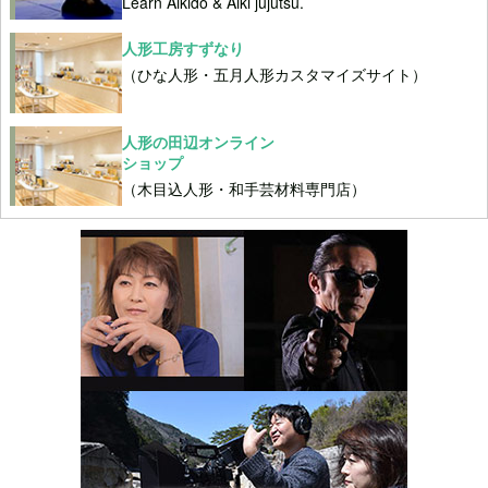
Learn Aikido & Aiki jujutsu.
人形工房すずなり
（ひな人形・五月人形カスタマイズサイト）
人形の田辺オンライン
ショップ
（木目込人形・和手芸材料専門店）